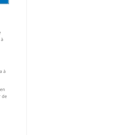
e
 à
a à
 en
r de
s