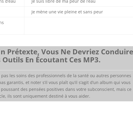
ns d’eau
Je suis libre de ma peur de l’eau
Je mène une vie pleine et sans peur
ans
 Prétexte, Vous Ne Devriez Conduir
s Outils En Écoutant Ces MP3.
pas les soins des professionnels de la santé ou autres personnes
pas garantis, et noter s’il vous plaît qu’il s’agit d’un album qui vous
 poussant des pensées positives dans votre subconscient, mais ce
cle, ils sont uniquement destiné à vous aider.