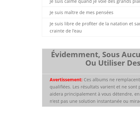
Je suis calme quand je voie des grands pla
Je suis maître de mes pensées
Je suis libre de profiter de la natation et s
crainte de l’eau
Évidemment, Sous Aucun
Ou Utiliser De
Avertissement:
Ces albums ne remplacent 
qualifiées. Les résultats varient et ne sont 
aidera principalement à vous détendre, en
n’est pas une solution instantanée ou mira