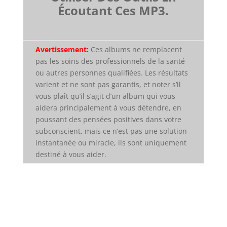
Écoutant Ces MP3.
Avertissement:
Ces albums ne remplacent
pas les soins des professionnels de la santé
ou autres personnes qualifiées. Les résultats
varient et ne sont pas garantis, et noter s’il
vous plaît qu’il s’agit d’un album qui vous
aidera principalement à vous détendre, en
poussant des pensées positives dans votre
subconscient, mais ce n’est pas une solution
instantanée ou miracle, ils sont uniquement
destiné à vous aider.