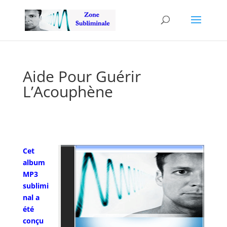
Aide Pour Guérir
L’Acouphène
Cet
album
MP3
sublimi
nal a
été
conçu