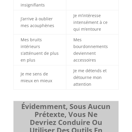
insignifiants
Je m’intéresse
J’arrive à oublier
intensément à ce
mes acouphènes
qui m’entoure
Mes bruits
Mes
intérieurs
bourdonnements
s’atténuent de plus
deviennent
en plus
accessoires
Je me détends et
Je me sens de
détourne mon
mieux en mieux
attention
Évidemment, Sous Aucun
Prétexte, Vous Ne
Devriez Conduire Ou
Utiliser Des Outils En