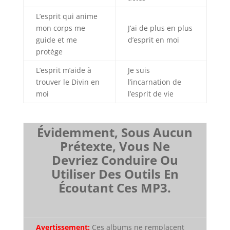
L’esprit qui anime
mon corps me
J’ai de plus en plus
guide et me
d’esprit en moi
protège
L’esprit m’aide à
Je suis
trouver le Divin en
l’incarnation de
moi
l’esprit de vie
Évidemment, Sous Aucun
Prétexte, Vous Ne
Devriez Conduire Ou
Utiliser Des Outils En
Écoutant Ces MP3.
Avertissement:
Ces albums ne remplacent