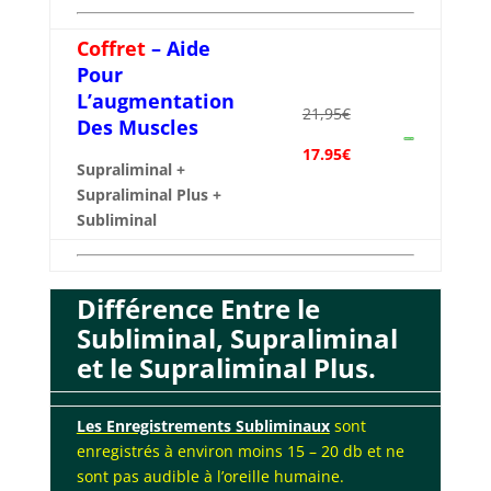
Coffret
– Aide
Pour
L’augmentation
21,95€
Des Muscles
17.95€
Supraliminal +
Supraliminal Plus
+
Subliminal
Différence Entre le
Subliminal, Supraliminal
et le Supraliminal Plus.
Les Enregistrements Subliminaux
sont
enregistrés à environ moins 15 – 20 db et ne
sont pas audible à l’oreille humaine.