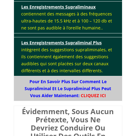
Les Enregistrements Supraliminaux
contiennent des messages à des fréquences
ultra-hautes de 15.5 kHz et à 100 – 120 db et
ne sont pas audible à l’oreille humaine..
Les Enregistrements Supraliminal Plus
intègrent des suggestions supraliminales, et
ils contiennent également des suggestions
audibles qui sont placées sur deux canaux
différents et à des intervalles différents.
Pour En Savoir Plus Sur Comment Le
Supraliminal Et Le Supraliminal Plus Peut
Vous Aider Maintenant:
CLIQUEZ ICI
Évidemment, Sous Aucun
Prétexte, Vous Ne
Devriez Conduire Ou
Utiliser Des Outils En