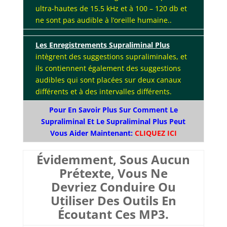
ultra-hautes de 15.5 kHz et à 100 – 120 db et
ne sont pas audible à l’oreille humaine..
Les Enregistrements Supraliminal Plus
intègrent des suggestions supraliminales, et
ils contiennent également des suggestions
audibles qui sont placées sur deux canaux
différents et à des intervalles différents.
Pour En Savoir Plus Sur Comment Le
Supraliminal Et Le Supraliminal Plus Peut
Vous Aider Maintenant:
CLIQUEZ ICI
Évidemment, Sous Aucun
Prétexte, Vous Ne
Devriez Conduire Ou
Utiliser Des Outils En
Écoutant Ces MP3.