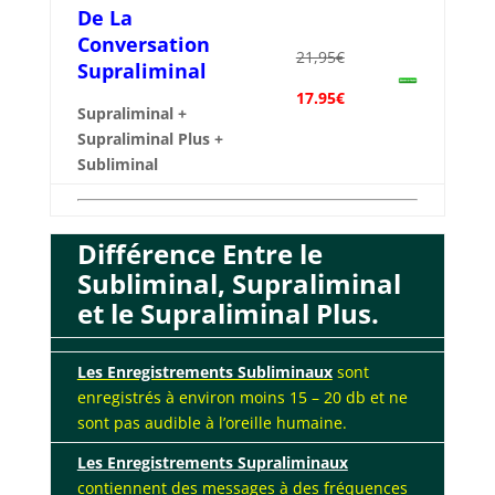
De La
Conversation
21,95€
Supraliminal
17.95€
Supraliminal +
Supraliminal Plus
+
Subliminal
Différence Entre le
Subliminal, Supraliminal
et le Supraliminal Plus.
Les Enregistrements Subliminaux
sont
enregistrés à environ moins 15 – 20 db et ne
sont pas audible à l’oreille humaine.
Les Enregistrements Supraliminaux
contiennent des messages à des fréquences